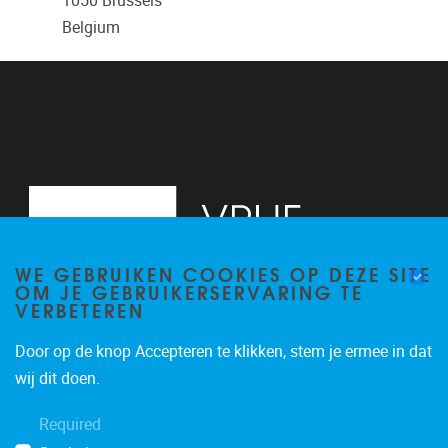
1050
Brussels
Belgium
WE GEBRUIKEN COOKIES OP DEZE SITE
OM JE GEBRUIKERSERVARING TE
VERBETEREN
Door op de knop Accepteren te klikken, stem je ermee in dat
Pleinlaan 2
1050
Brussel
wij dit doen.
02/614.83.81
Required
busi@vub.be