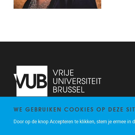
WE GEBRUIKEN COOKIES OP DEZE SI
Pleinlaan 2
1050
Brussel
02/614.83.81
Door op de knop Accepteren te klikken, stem je ermee in da
busi@vub.be