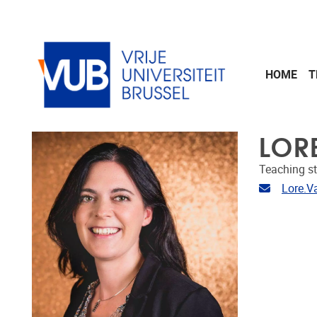
Skip to main content
HOME
T
LOR
Teaching st
Email ad
Lore.V