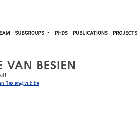
EAM
SUBGROUPS
PHDS
PUBLICATIONS
PROJECTS
E VAN BESIEN
aff
dress
an.Besien@vub.be